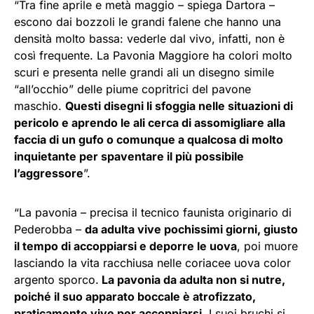
“Tra fine aprile e metà maggio – spiega Dartora –
escono dai bozzoli le grandi falene che hanno una
densità molto bassa: vederle dal vivo, infatti, non è
così frequente. La Pavonia Maggiore ha colori molto
scuri e presenta nelle grandi ali un disegno simile
“all’occhio” delle piume copritrici del pavone
maschio.
Questi disegni li sfoggia nelle situazioni di
pericolo e aprendo le ali cerca di assomigliare alla
faccia di un gufo o comunque a qualcosa di molto
inquietante per spaventare il più possibile
l’aggressore
”.
“La pavonia – precisa il tecnico faunista originario di
Pederobba –
da adulta vive pochissimi giorni, giusto
il tempo di accoppiarsi e deporre le uova
, poi muore
lasciando la vita racchiusa nelle coriacee uova color
argento sporco.
La pavonia da adulta non si nutre,
poiché il suo apparato boccale è atrofizzato,
praticamente vive per accoppiarsi.
I suoi bruchi si