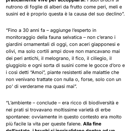
nutrono di foglie di alberi da frutto come peri, meli e
susini ed è proprio questa è la causa del suo declino”.
“Fino a 30 anni fa – aggiunge l’esperto in
monitoraggio della fauna selvatica – non c’erano i
giardini ornamentali di oggi, con aceri giapponesi e
olivi, ma solo cortili ampi dove non mancavano mai
dei peri antichi, il melograno, il fico, il ciliegio, il
giuggiolo e ogni sorta di susini come le gocce d’oro e
i così detti “Amoi”, piante resistenti alle malattie che
non venivano trattate con nulla o, forse, solo con un
po’ di verderame ma quasi mai”.
“L’ambiente – conclude – era ricco di biodiversità e
nei prati si trovavano moltissime varietà di erbe
spontanee: ovviamente in questo contesto era molto
più facile la vita per queste falene.
Alla fine
dell’estate, i bruchi si incrisalidano dentro ad un