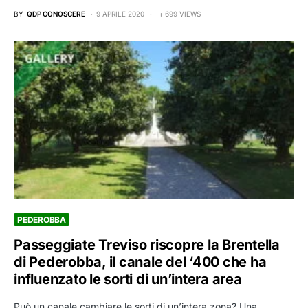
BY
QDP CONOSCERE
9 APRILE 2020
699 VIEWS
PEDEROBBA
Passeggiate Treviso riscopre la Brentella
di Pederobba, il canale del ‘400 che ha
influenzato le sorti di un’intera area
Può un canale cambiare le sorti di un’intera zona? Una