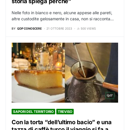
storia spiega perché”
Nelle foto in bianco e nero, alcune appese alle pareti,
altre custodite gelosamente in casa, non si racconta…
BY
QDP CONOSCERE
21 OTTOBRE 2023
500 VIEWS
SAPORI DEL TERRITORIO
TREVISO
Con la torta “dell’ultimo bacio” e una
tazza di caffè turco il viaggio si fa a