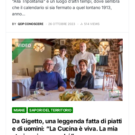
“Alla Tripolitania” è un luogo d’altri tempi, dove sembra
che il calendario si sia fermato a quel lontano 1913,
anno…
BY
QDP CONOSCERE
26 OTTOBRE 2023
514 VIEWS
MIANE
SAPORI DEL TERRITORIO
Da Gigetto, una leggenda fatta di piatti
e di uomini: “La Cucina è viva. La mia