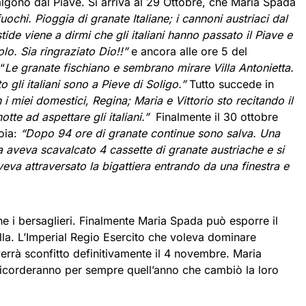
 risalgono dal Piave. Si arriva al 29 Ottobre, che Maria Spada
uochi. Pioggia di granate Italiane; i cannoni austriaci dal
tide viene a dirmi che gli italiani hanno passato il Piave e
lo. Sia ringraziato Dio!!”
e ancora alle ore 5 del
“
Le granate fischiano e sembrano mirare Villa Antonietta.
gli italiani sono a Pieve di Soligo.”
Tutto succede in
 i miei domestici, Regina; Maria e Vittorio sto recitando il
otte ad aspettare gli italiani.”
Finalmente il 30 ottobre
ioia:
“Dopo 94 ore di granate continue sono salva. Una
a aveva scavalcato 4 cassette di granate austriache e si
veva attraversato la bigattiera entrando da una finestra e
e i bersaglieri. Finalmente Maria Spada può esporre il
villa. L’Imperial Regio Esercito che voleva dominare
 verrà sconfitto definitivamente il 4 novembre. Maria
 ricorderanno per sempre quell’anno che cambiò la loro