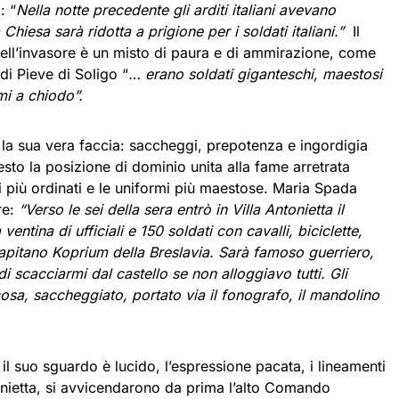
: “
Nella notte precedente gli arditi italiani avevano
Chiesa sarà ridotta a prigione per i soldati italiani.”
Il
ell’invasore è un misto di paura e di ammirazione, come
 di Pieve di Soligo “
… erano soldati giganteschi, maestosi
lmi a chiodo”.
la sua vera faccia: saccheggi, prepotenza e ingordigia
resto la posizione di dominio unita alla fame arretrata
i più ordinati e le uniformi più maestose. Maria Spada
re:
“Verso le sei della sera entrò in Villa Antonietta il
ina di ufficiali e 150 soldati con cavalli, biciclette,
pitano Koprium della Breslavia. Sarà famoso guerriero,
 scacciarmi dal castello se non alloggiavo tutti. Gli
osa, saccheggiato, portato via il fonografo, il mandolino
il suo sguardo è lucido, l’espressione pacata, i lineamenti
tonietta, si avvicendarono da prima l’alto Comando