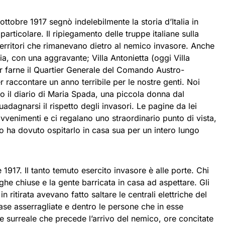
ottobre 1917 segnò indelebilmente la storia d’Italia in
 particolare. Il ripiegamento delle truppe italiane sulla
 territori che rimanevano dietro al nemico invasore. Anche
ria, con una aggravante; Villa Antonietta (oggi Villa
er farne il Quartier Generale del Comando Austro-
 raccontare un anno terribile per le nostre genti. Noi
so il diario di Maria Spada, una piccola donna dal
agnarsi il rispetto degli invasori. Le pagine da lei
vvenimenti e ci regalano uno straordinario punto di vista,
o ha dovuto ospitarlo in casa sua per un intero lungo
 1917. Il tanto temuto esercito invasore è alle porte. Chi
he chiuse e la gente barricata in casa ad aspettare. Gli
 in ritirata avevano fatto saltare le centrali elettriche del
 case asserragliate e dentro le persone che in esse
e surreale che precede l’arrivo del nemico, ore concitate