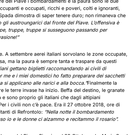
iere del Piave i bombardamenti e la paura sono le due
cupanti e occupati, ricchi e poveri, colti e ignoranti,
Spada dimostra di saper tenere duro; non rimaneva che
o gli austroungarici dal fronte del Piave. L’offensiva è
truppe, truppe, truppe si susseguono passando per
asione!”
rie. A settembre aerei italiani sorvolano le zone occupate,
ossa, ma la paura è sempre tanta e traspare da questi
liani gettano biglietti raccomandando ai civili di
r me e i miei domestici ho fatto preparare dei sacchetti
si applicano alle narici e alla bocca.”
Finalmente la
re le terre invase ha inizio. Beffa del destino, le granate
e sono proprio gli italiani che dagli altipiani
r i civili non c’è pace. Era il 27 ottobre 2018, ore di
itanti di Refrontolo:
“Nella notte il bombardamento
so io e le donne ci alzammo e recitammo il rosario”.