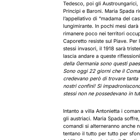
Tedesco, poi gli Austroungarici, 
Principi e Baroni. Maria Spada ri
l’appellativo di “madama del cas
lungimirante. In pochi mesi darà 
rimanere poco nei territori occup
Caporetto resiste sul Piave. Per 
stessi invasori, il 1918 sarà tri
lascia andare a queste riflession
della Germania sono questi paes
Sono oggi 22 giorni che il Coma
credevano però di trovare tanta r
nostri confini! Si impadroniscono 
stessi non ne possedevano in tut
Intanto a villa Antonietta i coma
gli austriaci. Maria Spada soffre
comandi si alterneranno anche ne
tentano il tutto per tutto per sfo