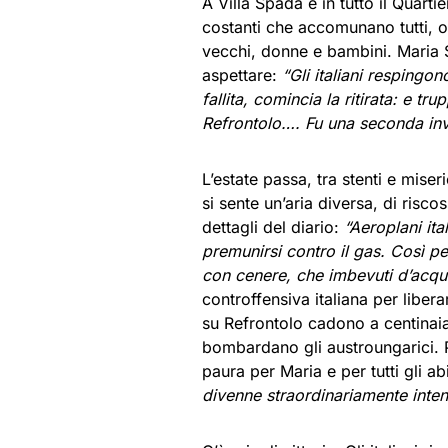
A Villa Spada e in tutto il Quart
costanti che accomunano tutti, oc
vecchi, donne e bambini. Maria 
aspettare:
“Gli italiani respingon
fallita, comincia la ritirata: e 
Refrontolo…. Fu una seconda inv
L’estate passa, tra stenti e mise
si sente un’aria diversa, di risc
dettagli del diario:
“Aeroplani ita
premunirsi contro il gas. Così pe
con cenere, che imbevuti d’acqua 
controffensiva italiana per libera
su Refrontolo cadono a centinaia 
bombardano gli austroungarici. Pe
paura per Maria e per tutti gli ab
divenne straordinariamente inten