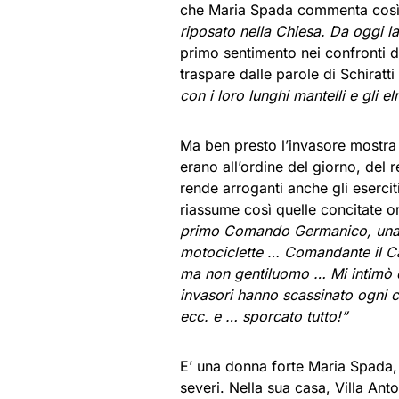
che Maria Spada commenta così
riposato nella Chiesa. Da oggi la 
primo sentimento nei confronti d
traspare dalle parole di Schiratti
con i loro lunghi mantelli e gli e
Ma ben presto l’invasore mostra 
erano all’ordine del giorno, del 
rende arroganti anche gli esercit
riassume così quelle concitate o
primo Comando Germanico, una vent
motociclette … Comandante il Ca
ma non gentiluomo … Mi intimò di
invasori hanno scassinato ogni c
ecc. e … sporcato tutto!”
E’ una donna forte Maria Spada, 
severi. Nella sua casa, Villa An