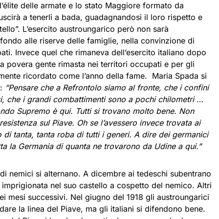
l’élite delle armate e lo stato Maggiore formato da
uscirà a tenerli a bada, guadagnandosi il loro rispetto e
tello”. L’esercito austroungarico però non sarà
fondo alle riserve delle famiglie, nella convinzione di
ati. Invece quel che rimaneva dell’esercito italiano dopo
la povera gente rimasta nei territori occupati e per gli
stemente ricordato come l’anno della fame. Maria Spada si
i:
“Pensare che a Refrontolo siamo al fronte, che i confini
i, che i grandi combattimenti sono a pochi chilometri …
ndo Supremo è qui. Tutti si trovano molto bene. Non
esistenza sul Piave. Oh se l’avessero invece trovata ai
di tanta, tanta roba di tutti i generi. A dire dei germanici
ta la Germania di quanta ne trovarono da Udine a qui.”
ndi nemici si alternano. A dicembre ai tedeschi subentrano
, imprigionata nel suo castello a cospetto del nemico. Altri
i mesi successivi. Nel giugno del 1918 gli austroungarici
ndare la linea del Piave, ma gli italiani si difendono bene.