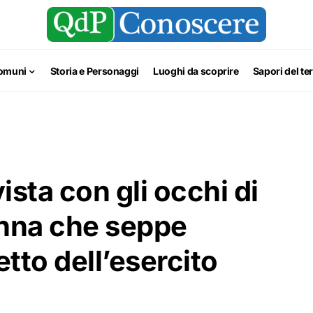
omuni
Storia e Personaggi
Luoghi da scoprire
Sapori del ter
sta con gli occhi di
onna che seppe
etto dell’esercito