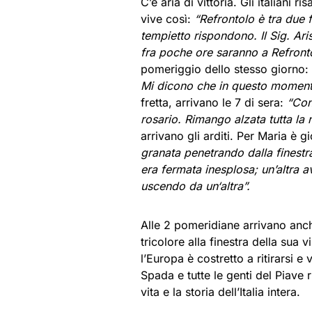
C’è aria di vittoria. Gli italiani
vive così:
“Refrontolo è tra due f
tempietto rispondono. Il Sig. Aris
fra poche ore saranno a Refronto
pomeriggio dello stesso giorno: 
Mi dicono che in questo momento 
fretta, arrivano le 7 di sera:
“Con
rosario. Rimango alzata tutta la n
arrivano gli arditi. Per Maria è g
granata penetrando dalla finestr
era fermata inesplosa; un’altra a
uscendo da un‘altra”.
Alle 2 pomeridiane arrivano anch
tricolore alla finestra della sua 
l’Europa è costretto a ritirarsi e
Spada e tutte le genti del Piave
vita e la storia dell’Italia intera.