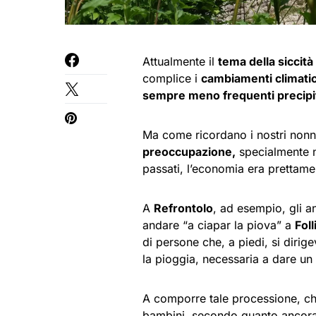
Attualmente il
tema della siccità
complice i
cambiamenti climatic
sempre meno frequenti precipit
Ma come ricordano i nostri nonni
preoccupazione,
specialmente ne
passati, l’economia era prettame
A
Refrontolo
, ad esempio, gli 
andare “a ciapar la piova” a
Foll
di persone che, a piedi, si dirig
la pioggia, necessaria a dare un 
A comporre tale processione, che
bambini, secondo quanto ancora 