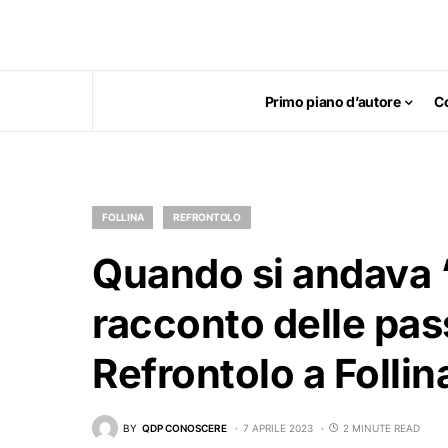
Primo piano d’autore
C
FOLLINA
REFRONTOLO
Quando si andava “a
racconto delle pas
Refrontolo a Follin
BY
QDP CONOSCERE
7 APRILE 2023
2 MINUTE READ