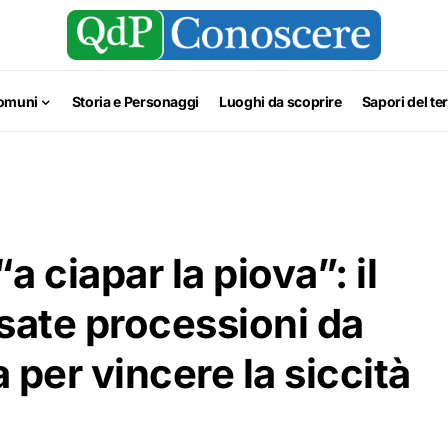
omuni
Storia e Personaggi
Luoghi da scoprire
Sapori del ter
 ciapar la piova”: il
sate processioni da
a per vincere la siccità