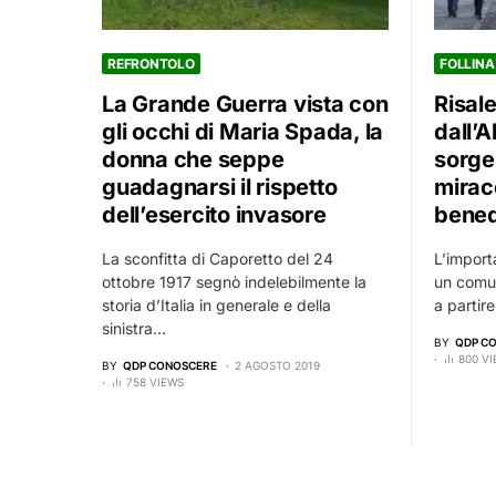
REFRONTOLO
FOLLINA
La Grande Guerra vista con
Risal
gli occhi di Maria Spada, la
dall’A
donna che seppe
sorge
guadagnarsi il rispetto
mirac
dell’esercito invasore
bened
La sconfitta di Caporetto del 24
L’import
ottobre 1917 segnò indelebilmente la
un comun
storia d’Italia in generale e della
a partire
sinistra…
BY
QDP C
800 V
BY
QDP CONOSCERE
2 AGOSTO 2019
758 VIEWS