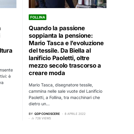
FOLLINA
a
Quando la passione
i
soppianta la pensione:
Mario Tasca e l’evoluzione
ltura
del tessile. Da Biella al
lanificio Paoletti, oltre
mezzo secolo trascorso a
onsente
creare moda
tivi: è
va
Mario Tasca, disegnatore tessile,
cammina nelle sale vuote del Lanificio
Paoletti, a Follina, tra macchinari che
dietro un…
BY
QDP CONOSCERE
8 APRILE 2022
726 VIEWS