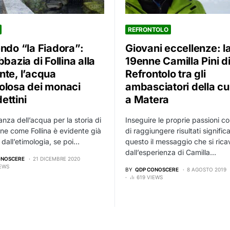
REFRONTOLO
endo “la Fiadora”:
Giovani eccellenze: l
bbazia di Follina alla
19enne Camilla Pini d
nte, l’acqua
Refrontolo tra gli
olosa dei monaci
ambasciatori della cu
ettini
a Matera
anza dell’acqua per la storia di
Inseguire le proprie passioni c
e come Follina è evidente già
di raggiungere risultati significa
 dall’etimologia, se poi…
questo il messaggio che si rica
dall’esperienza di Camilla…
ONOSCERE
21 DICEMBRE 2020
IEWS
BY
QDP CONOSCERE
8 AGOSTO 2019
619 VIEWS