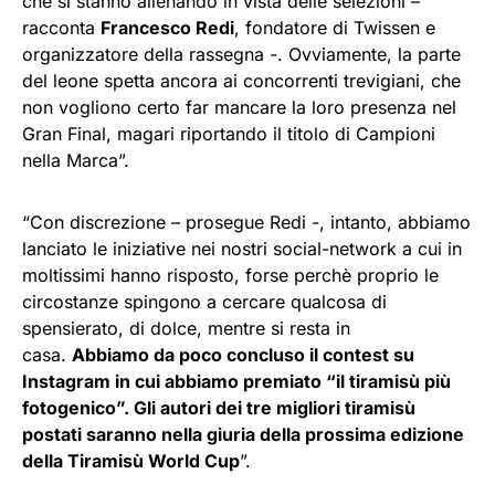
che si stanno allenando in vista delle selezioni –
racconta
Francesco Redi
, fondatore di Twissen e
organizzatore della rassegna -. Ovviamente, la parte
del leone spetta ancora ai concorrenti trevigiani, che
non vogliono certo far mancare la loro presenza nel
Gran Final, magari riportando il titolo di Campioni
nella Marca”.
“Con discrezione – prosegue Redi -, intanto, abbiamo
lanciato le iniziative nei nostri social-network a cui in
moltissimi hanno risposto, forse perchè proprio le
circostanze spingono a cercare qualcosa di
spensierato, di dolce, mentre si resta in
casa.
Abbiamo da poco concluso il contest su
Instagram in cui abbiamo premiato “il tiramisù più
fotogenico”. Gli autori dei tre migliori tiramisù
postati saranno nella giuria della prossima edizione
della Tiramisù World Cup
”.