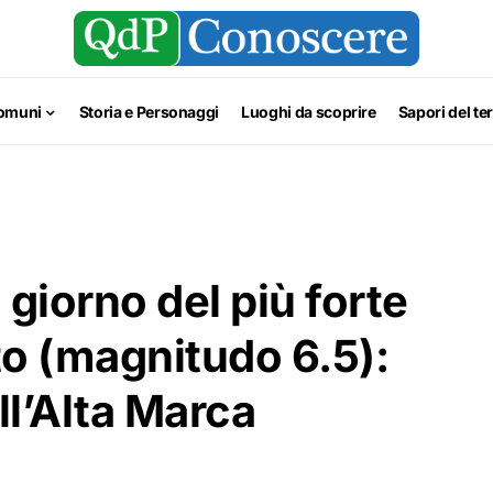
omuni
Storia e Personaggi
Luoghi da scoprire
Sapori del ter
 giorno del più forte
o (magnitudo 6.5):
ll’Alta Marca