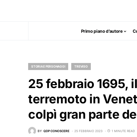
Primo piano d’autore
C
STORIA E PERSONAGGI
TREVISO
25 febbraio 1695, il
terremoto in Venet
colpì gran parte de
BY
QDP CONOSCERE
25 FEBBRAIO 2023
1 MINUTE READ