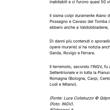
inabitabili e ci furono quasi 50 v
Il sisma colpì duramente Alano d
Possagno e Cavaso del Tomba olt
ebbero anche a Valdobbiadene, C
Di danni più contenuti o sporadici
opere murarie) si ha notizia an
Garda, Rovigo e Ferrara.
Il terremoto, secondo l’INGV, fu a
Settentrionale e in tutta la Pianu
Romagna (Bologna, Carpi, Cento)
Lodi e Milano).
(Fonte: Luca Collatuzzo © Qdpn
(
Foto: INGV).
#Qdpnews.it