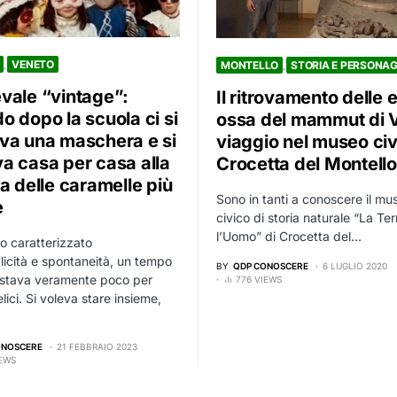
VENETO
MONTELLO
STORIA E PERSONAG
vale “vintage”:
Il ritrovamento delle 
o dopo la scuola ci si
ossa del mammut di V
va una maschera e si
viaggio nel museo civ
a casa per casa alla
Crocetta del Montello
a delle caramelle più
Sono in tanti a conoscere il mu
e
civico di storia naturale “La Ter
l’Uomo” di Crocetta del…
 caratterizzato
icità e spontaneità, un tempo
BY
QDP CONOSCERE
6 LUGLIO 2020
astava veramente poco per
776 VIEWS
lici. Si voleva stare insieme,
ONOSCERE
21 FEBBRAIO 2023
IEWS