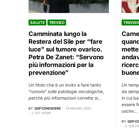
SALUTE
TREVISO
TREVISO
Camminata lungo la
Carne
Restera del Sile per “fare
quand
luce” sul tumore ovarico.
mette
Petra De Zanet: “Servono
andav
più informazioni per la
ricerc
prevenzione”
buon
Un titolo che è un invito a fare tanto
Un tempo
“rumore” sulle patologie oncologiche,
da sempl
perchè più informazioni corrette si…
in cui b
essere fe
BY
QDP CONOSCERE
19 MAGGIO 2022
uscire…
511 VIEWS
BY
QDP C
529 V