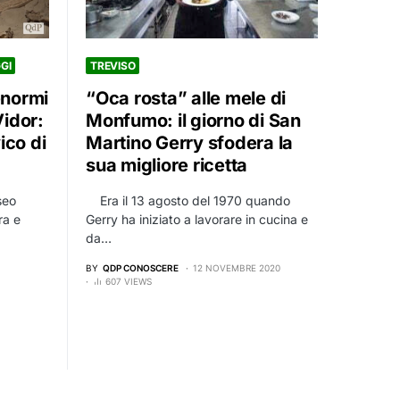
GI
TREVISO
enormi
“Oca rosta” alle mele di
idor:
Monfumo: il giorno di San
ico di
Martino Gerry sfodera la
sua migliore ricetta
seo
Era il 13 agosto del 1970 quando
ra e
Gerry ha iniziato a lavorare in cucina e
da…
BY
QDP CONOSCERE
12 NOVEMBRE 2020
607 VIEWS