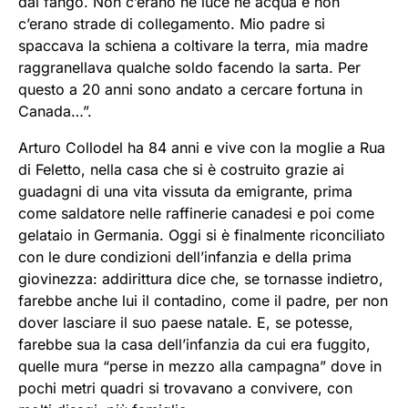
dal fango. Non c’erano né luce né acqua e non
c’erano strade di collegamento. Mio padre si
spaccava la schiena a coltivare la terra, mia madre
raggranellava qualche soldo facendo la sarta. Per
questo a 20 anni sono andato a cercare fortuna in
Canada…”.
Arturo Collodel ha 84 anni e vive con la moglie a Rua
di Feletto, nella casa che si è costruito grazie ai
guadagni di una vita vissuta da emigrante, prima
come saldatore nelle raffinerie canadesi e poi come
gelataio in Germania. Oggi si è finalmente riconciliato
con le dure condizioni dell’infanzia e della prima
giovinezza: addirittura dice che, se tornasse indietro,
farebbe anche lui il contadino, come il padre, per non
dover lasciare il suo paese natale. E, se potesse,
farebbe sua la casa dell’infanzia da cui era fuggito,
quelle mura “perse in mezzo alla campagna” dove in
pochi metri quadri si trovavano a convivere, con