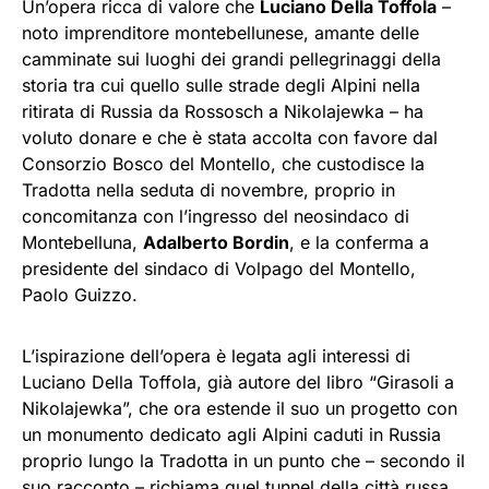
Un’opera ricca di valore che
Luciano Della Toffola
–
noto imprenditore montebellunese, amante delle
camminate sui luoghi dei grandi pellegrinaggi della
storia tra cui quello sulle strade degli Alpini nella
ritirata di Russia da Rossosch a Nikolajewka – ha
voluto donare e che è stata accolta con favore dal
Consorzio Bosco del Montello, che custodisce la
Tradotta nella seduta di novembre, proprio in
concomitanza con l’ingresso del neosindaco di
Montebelluna,
Adalberto Bordin
, e la conferma a
presidente del sindaco di Volpago del Montello,
Paolo Guizzo.
L’ispirazione dell’opera è legata agli interessi di
Luciano Della Toffola, già autore del libro “Girasoli a
Nikolajewka”, che ora estende il suo un progetto con
un monumento dedicato agli Alpini caduti in Russia
proprio lungo la Tradotta in un punto che – secondo il
suo racconto – richiama quel tunnel della città russa