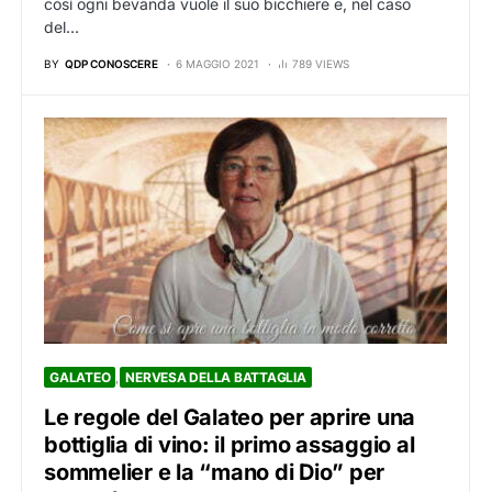
così ogni bevanda vuole il suo bicchiere e, nel caso
del…
BY
QDP CONOSCERE
6 MAGGIO 2021
789 VIEWS
GALATEO
NERVESA DELLA BATTAGLIA
Le regole del Galateo per aprire una
bottiglia di vino: il primo assaggio al
sommelier e la “mano di Dio” per