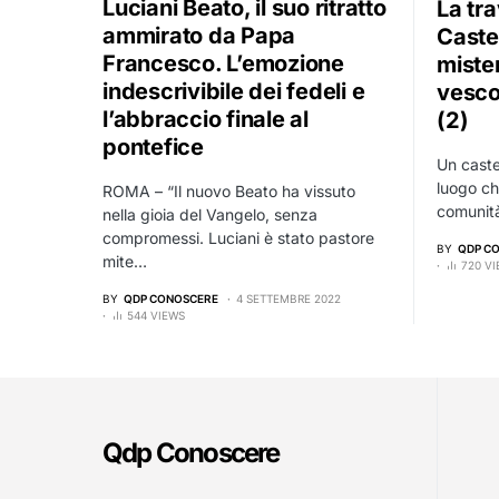
Luciani Beato, il suo ritratto
La tra
ammirato da Papa
Castel
Francesco. L’emozione
mister
indescrivibile dei fedeli e
vesco
l’abbraccio finale al
(2)
pontefice
Un caste
luogo ch
ROMA – “Il nuovo Beato ha vissuto
comunit
nella gioia del Vangelo, senza
compromessi. Luciani è stato pastore
BY
QDP C
mite…
720 V
BY
QDP CONOSCERE
4 SETTEMBRE 2022
544 VIEWS
Qdp Conoscere