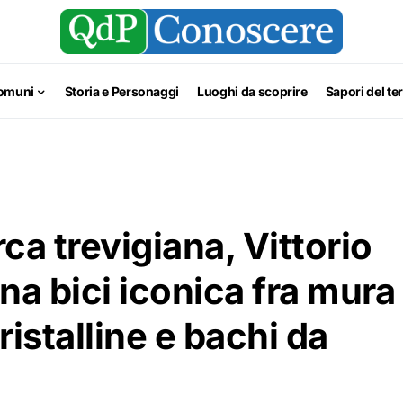
omuni
Storia e Personaggi
Luoghi da scoprire
Sapori del ter
ca trevigiana, Vittorio
una bici iconica fra mura
istalline e bachi da