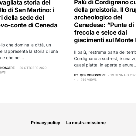
Palù di Cordignano c
vagliata storia del
della preistoria. Il Gr
lo di San Martino: i
archeologico del
i della sede del
Cenedese: “Punte di
vo-conte di Ceneda
freccia e selce dai
giacimenti sul Monte
llo che domina la città, un
e rappresenta la storia di una
Il palù, l’estrema parte del territ
à e che nei…
Cordignano a sud-est, è una z
quasi piatta, in aperta pianura
ONOSCERE
20 OTTOBRE 2020
IEWS
BY
QDP CONOSCERE
19 GENNAIO 202
769 VIEWS
Privacy policy
La nostra missione