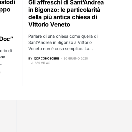
ustodi
Gli affreschi di Sant’Andrea
uppo
in Bigonzo: le particolarità
della più antica chiesa di
Vittorio Veneto
Parlare di una chiesa come quella di
 Doc”
Sant’Andrea in Bigonzo a Vittorio
Veneto non è cosa semplice. La…
orio di
ona
BY
QDP CONOSCERE
30 GIUGNO 2020
,…
659 VIEWS
2