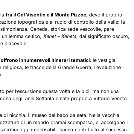
oia
fra il Col Visentin e il Monte Pizzoc,
deve il proprio
azione topografica e al ruolo di controllo della valle: la
estimonianza. Ceneda, storica sede vescovile, pare
a un lemma celtico,
Kenet – Keneta
, dal significato oscuro,
 e piacevole.
i offrono innumerevoli itinerari tematici
: le vestigia
e religiosa, le tracce della Grande Guerra, l’evoluzione
ni.
o per l’escursione questa volta è la bici, ma non una
, icona degli anni Settanta e nata proprio a Vittorio Veneto.
e di nicchia: il museo del baco da seta. Nella vecchia
 attrezzature di un mondo oramai scomparso, ci accolgono i
 sacrifici oggi impensabili, hanno contribuito al successo