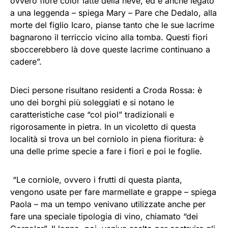
ovvero fiore color latte della neve, ed è anche legato
a una leggenda – spiega Mary – Pare che Dedalo, alla
morte del figlio Icaro, pianse tanto che le sue lacrime
bagnarono il terriccio vicino alla tomba. Questi fiori
sboccerebbero là dove queste lacrime continuano a
cadere”.
Dieci persone risultano residenti a Croda Rossa: è
uno dei borghi più soleggiati e si notano le
caratteristiche case “col piol” tradizionali e
rigorosamente in pietra. In un vicoletto di questa
località si trova un bel corniolo in piena fioritura: è
una delle prime specie a fare i fiori e poi le foglie.
“Le corniole, ovvero i frutti di questa pianta,
vengono usate per fare marmellate e grappe – spiega
Paola – ma un tempo venivano utilizzate anche per
fare una speciale tipologia di vino, chiamato “dei