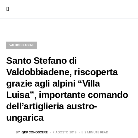
VALDOBBIADENE
Santo Stefano di
Valdobbiadene, riscoperta
grazie agli alpini “Villa
Luisa”, importante comando
dell’artiglieria austro-
ungarica
BY
QDP CONOSCERE
7 AGOSTO 2019
2 MINUTE READ