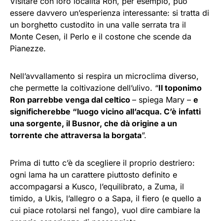
Visitare con loro località Ron, per esempio, può
essere davvero un’esperienza interessante: si tratta di
un borghetto custodito in una valle serrata tra il
Monte Cesen, il Perlo e il costone che scende da
Pianezze.
Nell’avvallamento si respira un microclima diverso,
che permette la coltivazione dell’ulivo. “
Il toponimo
Ron parrebbe venga dal celtico
– spiega Mary –
e
significherebbe “luogo vicino all’acqua. C’è infatti
una sorgente, il Busnor, che dà origine a un
torrente che attraversa la borgata
”.
Prima di tutto c’è da scegliere il proprio destriero:
ogni lama ha un carattere piuttosto definito e
accompagarsi a Kusco, l’equilibrato, a Zuma, il
timido, a Ukis, l’allegro o a Sapa, il fiero (e quello a
cui piace rotolarsi nel fango), vuol dire cambiare la