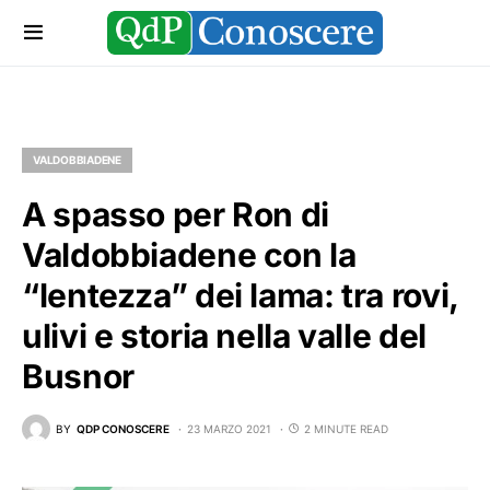
VALDOBBIADENE
A spasso per Ron di
Valdobbiadene con la
“lentezza” dei lama: tra rovi,
ulivi e storia nella valle del
Busnor
BY
QDP CONOSCERE
23 MARZO 2021
2 MINUTE READ