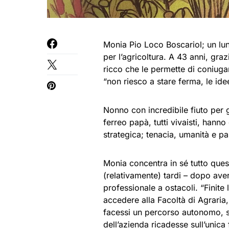
Monia Pio Loco Boscariol; un lu
per l’agricoltura. A 43 anni, gra
ricco che le permette di coniuga
“non riesco a stare ferma, le ide
Nonno con incredibile fiuto per g
ferreo papà, tutti vivaisti, hann
strategica; tenacia, umanità e pa
Monia concentra in sé tutto questo
(relativamente) tardi – dopo ave
professionale a ostacoli. “Finite 
accedere alla Facoltà di Agraria,
facessi un percorso autonomo, st
dell’azienda ricadesse sull’unica 