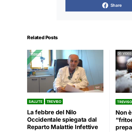
Share
Related Posts
SALUTE
TREVISO
TREVISO
La febbre del Nilo
Non è
Occidentale spiegata dal
“frit
Reparto Malattie Infettive
prepar