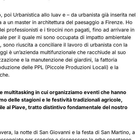
o, poi Urbanistica allo luav e – da urbanista già inserita nel
 a un master in architettura del paesaggio a Firenze. Ho
ei professionisti e i tirocini non pagati, fino ad arrivare in
ale per il quale mi sono occupata di impatto ambientale
, sono riuscita a conciliare il lavoro di urbanista con la
oggi è un’azienda multifunzionale che racchiude al suo
zzazione e la manutenzione dei giardini, la fattoria
produzione delle PPL (Piccole Produzioni Locali) e la
iche.
te multitasking in cui organizziamo eventi che hanno
o delle stagioni e le festività tradizionali agricole,
le al Piave, tratto distintivo fondamentale del nostro
era, la notte di San Giovanni e la festa di San Martino, a
sseggiate per scoprire e riconoscere le erbe spontanee,