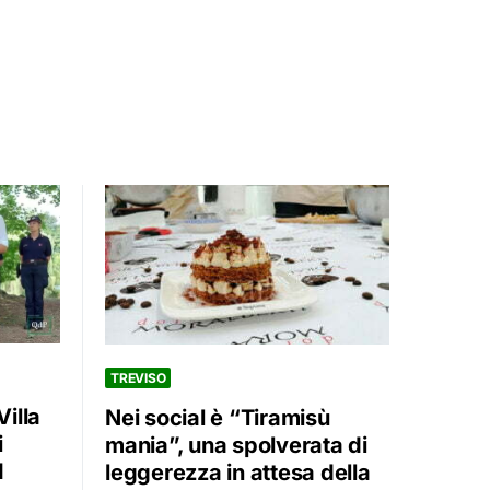
TREVISO
Villa
Nei social è “Tiramisù
i
mania”, una spolverata di
I
leggerezza in attesa della