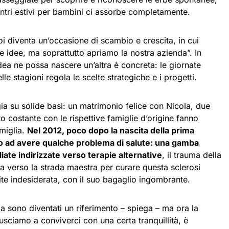
centri estivi per bambini ci assorbe completamente.
 diventa un’occasione di scambio e crescita, in cui
e idee, ma soprattutto apriamo la nostra azienda”. In
ea ne possa nascere un’altra è concreta: le giornate
lle stagioni regola le scelte strategiche e i progetti.
gia su solide basi: un matrimonio felice con Nicola, due
to costante con le rispettive famiglie d’origine fanno
amiglia.
Nel 2012, poco dopo la nascita della prima
o ad avere qualche problema di salute: una gamba
liate indirizzate verso terapie alternative
, il trauma della
ata verso la strada maestra per curare questa sclerosi
ite indesiderata, con il suo bagaglio ingombrante.
a sono diventati un riferimento – spiega – ma ora la
riusciamo a conviverci con una certa tranquillità, è