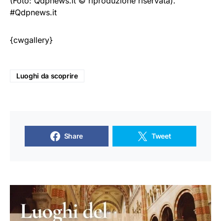
(Foto: Qdpnews.it © riproduzione riservata).
#Qdpnews.it
{cwgallery}
Luoghi da scoprire
Share
Tweet