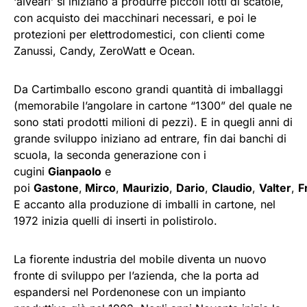
‘alveari’ si iniziano a produrre piccoli lotti di scatole,
con acquisto dei macchinari necessari, e poi le
protezioni per elettrodomestici, con clienti come
Zanussi, Candy, ZeroWatt e Ocean.
Da Cartimballo escono grandi quantità di imballaggi
(memorabile l’angolare in cartone “1300” del quale ne
sono stati prodotti milioni di pezzi). E in quegli anni di
grande sviluppo iniziano ad entrare, fin dai banchi di
scuola, la seconda generazione con i
cugini
Gianpaolo
e
poi
Gastone
,
Mirco
,
Maurizio
,
Dario
,
Claudio
,
Valter
,
F
E accanto alla produzione di imballi in cartone, nel
1972 inizia quelli di inserti in polistirolo.
La fiorente industria del mobile diventa un nuovo
fronte di sviluppo per l’azienda, che la porta ad
espandersi nel Pordenonese con un impianto