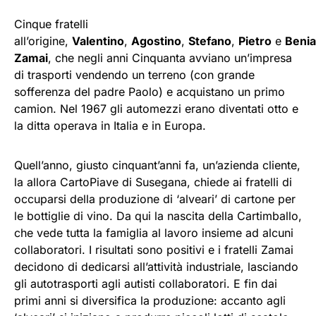
Cinque fratelli
all’origine,
Valentino
,
Agostino
,
Stefano
,
Pietro
e
Beni
Zamai
, che negli anni Cinquanta avviano un’impresa
di trasporti vendendo un terreno (con grande
sofferenza del padre Paolo) e acquistano un primo
camion. Nel 1967 gli automezzi erano diventati otto e
la ditta operava in Italia e in Europa.
Quell’anno, giusto cinquant’anni fa, un’azienda cliente,
la allora CartoPiave di Susegana, chiede ai fratelli di
occuparsi della produzione di ‘alveari’ di cartone per
le bottiglie di vino. Da qui la nascita della Cartimballo,
che vede tutta la famiglia al lavoro insieme ad alcuni
collaboratori. I risultati sono positivi e i fratelli Zamai
decidono di dedicarsi all’attività industriale, lasciando
gli autotrasporti agli autisti collaboratori. E fin dai
primi anni si diversifica la produzione: accanto agli