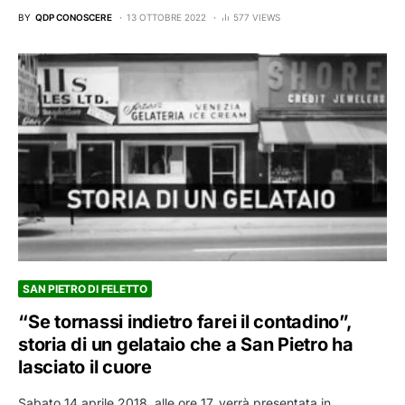
BY
QDP CONOSCERE
13 OTTOBRE 2022
577 VIEWS
SAN PIETRO DI FELETTO
“Se tornassi indietro farei il contadino”,
storia di un gelataio che a San Pietro ha
lasciato il cuore
Sabato 14 aprile 2018, alle ore 17, verrà presentata in