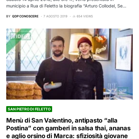
municipio a Rua di Feletto la biografia “Arturo Collodel, Se…
BY
QDP CONOSCERE
7 AGOSTO 2019
654 VIEWS
SAN PIETRO DI FELETTO
Menù di San Valentino, antipasto “alla
Postina” con gamberi in salsa thai, ananas
e aglio orsino di Marca: sfiziosità giovane