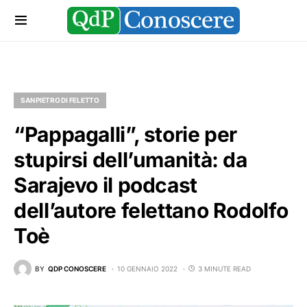
SAN PIETRO DI FELETTO
“Pappagalli”, storie per
stupirsi dell’umanità: da
Sarajevo il podcast
dell’autore felettano Rodolfo
Toè
BY
QDP CONOSCERE
10 GENNAIO 2022
3 MINUTE READ