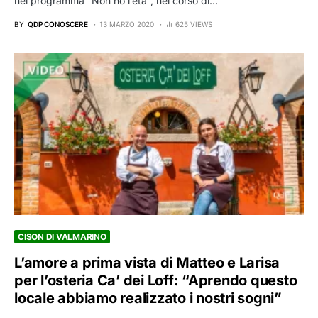
nel programma “Non ho l’età”, nel corso di…
BY
QDP CONOSCERE
13 MARZO 2020
625 VIEWS
CISON DI VALMARINO
L’amore a prima vista di Matteo e Larisa
per l’osteria Ca’ dei Loff: “Aprendo questo
locale abbiamo realizzato i nostri sogni”