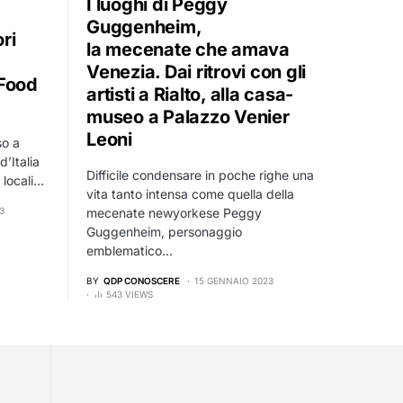
I luoghi di Peggy
Guggenheim,
ori
la mecenate che amava
Venezia. Dai ritrovi con gli
 Food
artisti a Rialto, alla casa-
museo a Palazzo Venier
Leoni
so a
’Italia
Difficile condensare in poche righe una
 locali…
vita tanto intensa come quella della
mecenate newyorkese Peggy
3
Guggenheim, personaggio
emblematico…
BY
QDP CONOSCERE
15 GENNAIO 2023
543 VIEWS