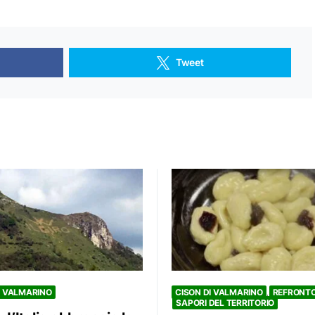
Tweet
CISON DI VALMARINO
REFRONT
I VALMARINO
SAPORI DEL TERRITORIO