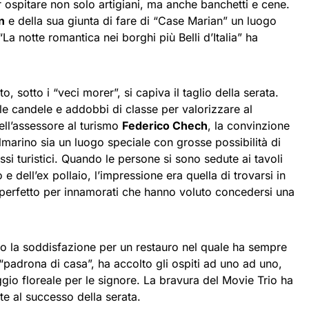
er ospitare non solo artigiani, ma anche banchetti e cene.
n
e della sua giunta di fare di “Case Marian” un luogo
La notte romantica nei borghi più Belli d’Italia” ha
rto, sotto i “veci morer”, si capiva il taglio della serata.
lle candele e addobbi di classe per valorizzare al
ell’assessore al turismo
Federico Chech
, la convinzione
almarino sia un luogo speciale con grosse possibilità di
ssi turistici. Quando le persone si sono sedute ai tavoli
 e dell’ex pollaio, l’impressione era quella di trovarsi in
 perfetto per innamorati che hanno voluto concedersi una
to la soddisfazione per un restauro nel quale ha sempre
 “padrona di casa”, ha accolto gli ospiti ad uno ad uno,
ggio floreale per le signore. La bravura del Movie Trio ha
e al successo della serata.