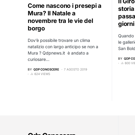
Il Gir
Come nascono i presepi a
stori
Mura? Il Natale a
passa
novembre tra le vie del
giorni
borgo
Quando i 
Dov’è possibile trovare un clima
le galle
natalizio con largo anticipo se non a
San Bold
Mura ? Qdpnews.it è andato a
curiosare…
BY
QDP C
600 V
BY
QDP CONOSCERE
7 AGOSTO 2019
624 VIEWS