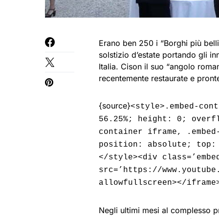
Erano ben 250 i “Borghi più belli
solstizio d’estate portando gli in
Italia. Cison il suo “angolo roman
recentemente restaurate e pronte 
{source}
<style>.embed-cont
56.25%; height: 0; overf
container iframe, .embed
position: absolute; top:
</style><div class=’embe
src=’https://www.youtube
allowfullscreen></iframe
Negli ultimi mesi al complesso pr