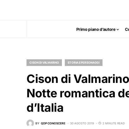
Primo piano d’autore
C
CISON DI VALMARINO
STORIA E PERSONAGGI
Cison di Valmarino 
Notte romantica dei
d’Italia
BY
QDP CONOSCERE
30 AGOSTO 2019
2 MINUTE READ