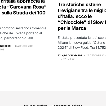
o d’Italia abbraccia la
Tre storiche osterie
a: la “Carovana Rosa”
trevigiane tra le migli
 sulla Strada dei 100
d’Italia: ecco le
“Chiocciole” di Slow
per la Marca
corridori saliranno i tornanti e
rie che da Tovena portano al
E’ stata presentata lunedì scor
o, percorrendo quella…
Milano la nuova guida “Osterie d
ONOSCERE
6 AGOSTO 2019
2024” di Slow Food. Tra i 1.752
IEWS
BY
QDP CONOSCERE
27 OTTOBRE 202
528 VIEWS
Privacy policy
La nostra missione