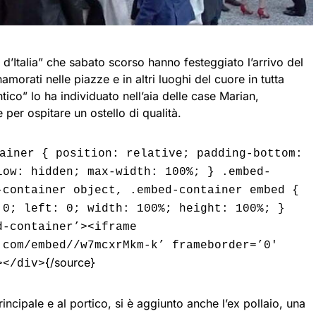
 d’Italia” che sabato scorso hanno festeggiato l’arrivo del
namorati nelle piazze e in altri luoghi del cuore in tutta
tico” lo ha individuato nell’aia delle case Marian,
per ospitare un ostello di qualità.
ainer { position: relative; padding-bottom:
low: hidden; max-width: 100%; } .embed-
-container object, .embed-container embed {
 0; left: 0; width: 100%; height: 100%; }
d-container’><iframe
.com/embed//w7mcxrMkm-k’ frameborder=’0′
{/source}
></div>
incipale e al portico, si è aggiunto anche l’ex pollaio, una