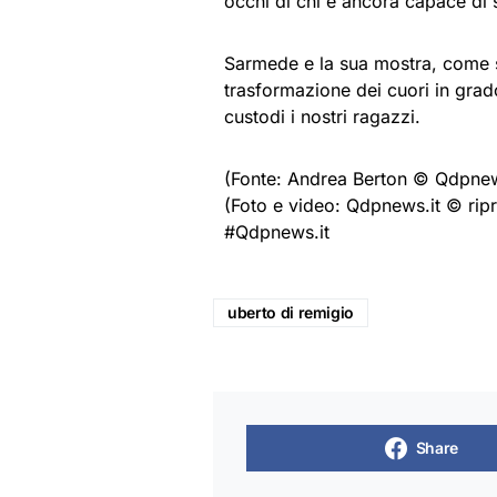
occhi di chi è ancora capace di s
Sarmede e la sua mostra, come 
trasformazione dei cuori in grado
custodi i nostri ragazzi.
(Fonte: Andrea Berton © Qdpnew
(Foto e video: Qdpnews.it © ripr
#Qdpnews.it
uberto di remigio
Share