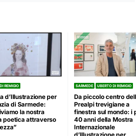
SARMEDE
UBERTO DI REMIGIO
DI REMIGIO
Da piccolo centro del
 d’Illustrazione per
Prealpi trevigiane a
anzia di Sarmede:
finestra sul mondo: i 
iviamo la nostra
40 anni della Mostra
a poetica attraverso
Internazionale
lezza”
d’Illustrazione per