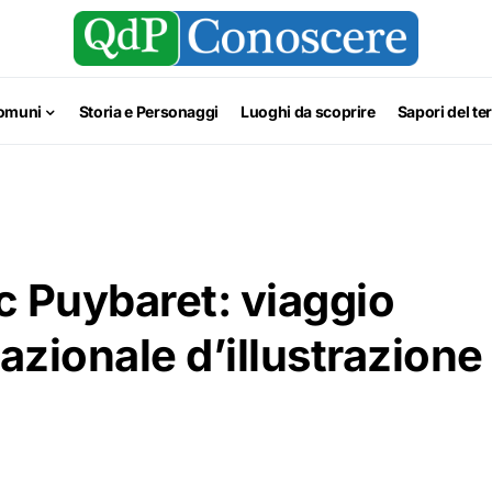
omuni
Storia e Personaggi
Luoghi da scoprire
Sapori del ter
c Puybaret: viaggio
azionale d’illustrazione