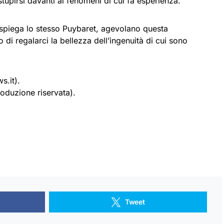
tupirsi davanti ai fenomeni di cui fa esperienza.
spiega lo stesso Puybaret, agevolano questa
 di regalarci la bellezza dell’ingenuità di cui sono
s.it).
oduzione riservata).
Tweet