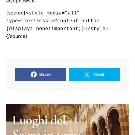
#Qdpnews.it
{source}
<style media=”all”
type=”text/css”>#content-bottom
{display: none!important;}</style>
{/source}
Share
Tweet