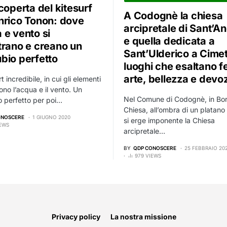
coperta del kitesurf
A Codognè la chiesa
nrico Tonon: dove
arcipretale di Sant’A
 e vento si
e quella dedicata a
trano e creano un
Sant’Ulderico a Cimet
bio perfetto
luoghi che esaltano f
arte, bellezza e devo
 incredibile, in cui gli elementi
ono l’acqua e il vento. Un
Nel Comune di Codognè, in Bo
 perfetto per poi…
Chiesa, all’ombra di un platano
ONOSCERE
1 GIUGNO 2020
si erge imponente la Chiesa
IEWS
arcipretale…
BY
QDP CONOSCERE
25 FEBBRAIO 20
979 VIEWS
Privacy policy
La nostra missione