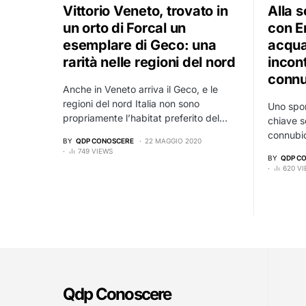
Vittorio Veneto, trovato in
Alla s
un orto di Forcal un
con E
esemplare di Geco: una
acqua
rarità nelle regioni del nord
incon
connu
Anche in Veneto arriva il Geco, e le
regioni del nord Italia non sono
Uno sport
propriamente l’habitat preferito del…
chiave s
connubio
BY
QDP CONOSCERE
22 MAGGIO 2020
749 VIEWS
BY
QDP C
620 V
Qdp Conoscere