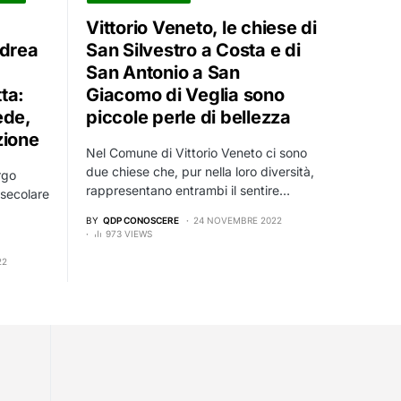
Vittorio Veneto, le chiese di
ndrea
San Silvestro a Costa e di
San Antonio a San
ta:
Giacomo di Veglia sono
ede,
piccole perle di bellezza
zione
Nel Comune di Vittorio Veneto ci sono
due chiese che, pur nella loro diversità,
rgo
rappresentano entrambi il sentire…
 secolare
BY
QDP CONOSCERE
24 NOVEMBRE 2022
973 VIEWS
22