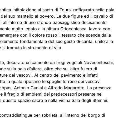
ntica intitolazione al santo di Tours, raffigurato nella pala
à del suo mantello al povero. Le due figure ed il cavallo di
i all’interno di uno sfondo paesaggistico decisamente
amente molto legato alla pittura Ottocentesca, lavora con
emergere con il colore rosso il tessuto che scende dalle
 l’elemento fondamentale del suo gesto di carità, unito alla
 si tramuta in strumento di vita.
nte, decorato unicamente da fregi vegetali Novecenteschi,
 sulla pala d’altare, oltre che sull’altro fulcro di
lture dei vescovi. Al centro del pavimento è infatti
tto la quale riposano le spoglie terrene dei vescovi
oppas, Antonio Cunial e Alfredo Magarotto. La presenza
e il fregio di emblemi dei predecessori presente nel
 questo spazio sacro e nella vicina Sala degli Stemmi.
contraddistingue per sobrietà, all’interno del borgo di