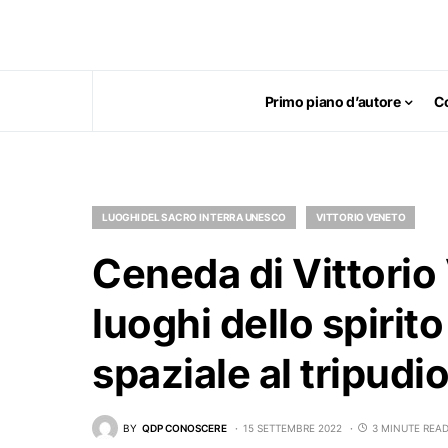
Primo piano d’autore
C
LUOGHI DEL SACRO IN TERRA UNESCO
VITTORIO VENETO
Ceneda di Vittorio
luoghi dello spirito
spaziale al tripudi
BY
QDP CONOSCERE
15 SETTEMBRE 2022
3 MINUTE REA