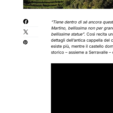
“Tiene dentro di sé ancora quest
Martino, bellissima non per gra
bellissime statue”
. Così recita u
dettagli dell’antica cappella del
esiste più, mentre il castello do
storico – assieme a Serravalle – d