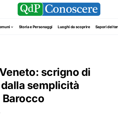
omuni
Storia e Personaggi
Luoghi da scoprire
Sapori del ter
 Veneto: scrigno di
 dalla semplicità
o Barocco
D