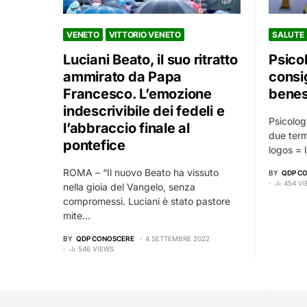
VENETO
VITTORIO VENETO
SALUTE
Luciani Beato, il suo ritratto
Psicol
ammirato da Papa
consig
Francesco. L’emozione
benes
indescrivibile dei fedeli e
Psicolog
l’abbraccio finale al
due term
pontefice
logos = 
ROMA – “Il nuovo Beato ha vissuto
BY
QDP C
454 V
nella gioia del Vangelo, senza
compromessi. Luciani è stato pastore
mite…
BY
QDP CONOSCERE
4 SETTEMBRE 2022
546 VIEWS