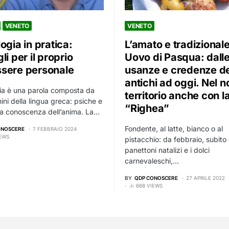
VENETO
VENETO
ogia in pratica:
L’amato e tradizional
li per il proprio
Uovo di Pasqua: dall
sere personale
usanze e credenze de
antichi ad oggi. Nel n
ia è una parola composta da
territorio anche con l
ini della lingua greca: psiche e
“Righea”
la conoscenza dell’anima. La…
Fondente, al latte, bianco o al
ONOSCERE
7 FEBBRAIO 2024
IEWS
pistacchio: da febbraio, subito
panettoni natalizi e i dolci
carnevaleschi,…
BY
QDP CONOSCERE
27 APRILE 2022
668 VIEWS