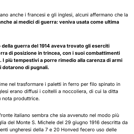
o anche i francesi e gli inglesi, alcuni affermano che la
anche ai medici di guerra: veniva usata come ultima
o della guerra del 1914 aveva trovato gli eserciti
rra di posizione in trincea, con i suoi combattimenti
. I più tempestivi a porre rimedio alla carenza di armi
i dotarono di pugnali.
ime nel trasformare i paletti in ferro per filo spinato in
glesi erano diffusi i coltelli a noccoliera, di cui la ditta
 nota produttrice.
l fronte italiano sembra che sia avvenuto nel modo più
glia del Monte S. Michele del 29 giugno 1916 descritta da
enti ungheresi della 7 e 20 Honved fecero uso delle