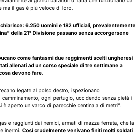
eratamente ai grandi barattoli di latta che funzionano da
 ma il gas è più veloce di loro.
o schiarisce: 6.250 uomini e 182 ufficiali, prevalentemente
gina” della 21° Divisione passano senza accorgersene
 sbucano come fantasmi due reggimenti scelti ungheresi
ati allenati ad un corso speciale di tre settimane a
cosa devono fare.
recano legate al polso destro, ispezionano
i camminamento, ogni pertugio, uccidendo senza pietà i
si è aperto un varco di parecchie centinaia di metri”.
 gas e raggiunti dai nemici, armati di mazza ferrata, che la
te inermi.
Così crudelmente venivano finiti molti soldati