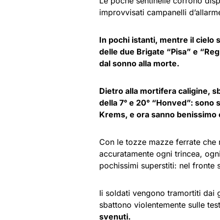
Le poche sentinelle corrono disp
improvvisati campanelli d’allarme
In pochi istanti, mentre il ciel
delle due Brigate “Pisa” e “Re
dal sonno alla morte.
Dietro alla mortifera caligine,
della 7° e 20° “Honved”: sono st
Krems, e ora sanno benissimo 
Con le tozze mazze ferrate che 
accuratamente ogni trincea, ogn
pochissimi superstiti: nel fronte 
Ii soldati vengono tramortiti dai
sbattono violentemente sulle tes
svenuti.