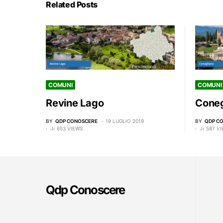
Related Posts
COMUNI
COMUNI
Revine Lago
Coneg
BY
QDP CONOSCERE
19 LUGLIO 2019
BY
QDP C
653 VIEWS
587 V
Qdp Conoscere