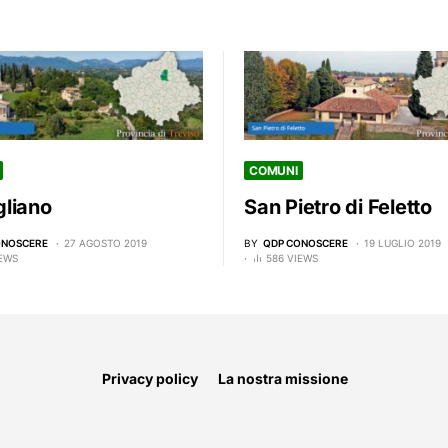
COMUNI
liano
San Pietro di Feletto
ONOSCERE
27 AGOSTO 2019
BY
QDP CONOSCERE
19 LUGLIO 2019
IEWS
586 VIEWS
Privacy policy
La nostra missione