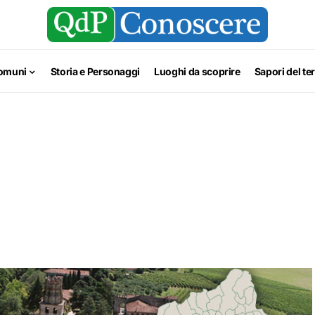
omuni
Storia e Personaggi
Luoghi da scoprire
Sapori del ter