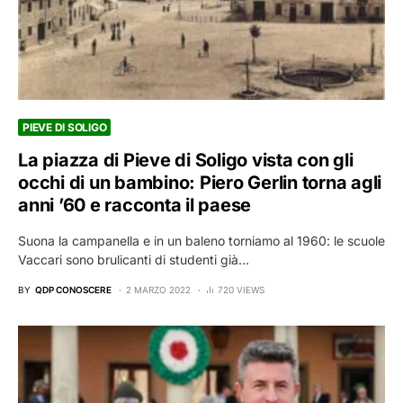
PIEVE DI SOLIGO
La piazza di Pieve di Soligo vista con gli
occhi di un bambino: Piero Gerlin torna agli
anni ’60 e racconta il paese
Suona la campanella e in un baleno torniamo al 1960: le scuole
Vaccari sono brulicanti di studenti già…
BY
QDP CONOSCERE
2 MARZO 2022
720 VIEWS