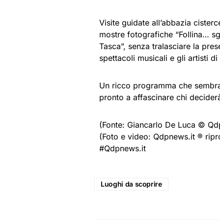
Visite guidate all’abbazia cister
mostre fotografiche “Follina… sgu
Tasca”, senza tralasciare la prese
spettacoli musicali e gli artisti di
Un ricco programma che sembra c
pronto a affascinare chi deciderà 
(Fonte: Giancarlo De Luca © Qdp
(Foto e video: Qdpnews.it ® ripr
#Qdpnews.it
Luoghi da scoprire