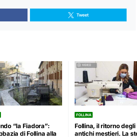
Tweet
FOLLINA
endo “la Fiadora”:
Follina, il ritorno degli
bbazia di Follina alla
antichi mestieri. La st