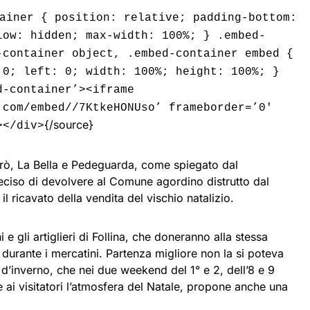
ainer { position: relative; padding-bottom:
low: hidden; max-width: 100%; } .embed-
-container object, .embed-container embed {
 0; left: 0; width: 100%; height: 100%; }
d-container’><iframe
.com/embed//7KtkeHONUso’ frameborder=’0′
{/source}
></div>
rrò, La Bella e Pedeguarda, come spiegato dal
eciso di devolvere al Comune agordino distrutto dal
 il ricavato della vendita del vischio natalizio.
ini e gli artiglieri di Follina, che doneranno alla stessa
 durante i mercatini. Partenza migliore non la si poteva
 d’inverno, che nei due weekend del 1° e 2, dell’8 e 9
 ai visitatori l’atmosfera del Natale, propone anche una