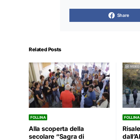
Share
Related Posts
FOLLINA
FOLLINA
Alla scoperta della
Risal
secolare “Sagra di
dall’A