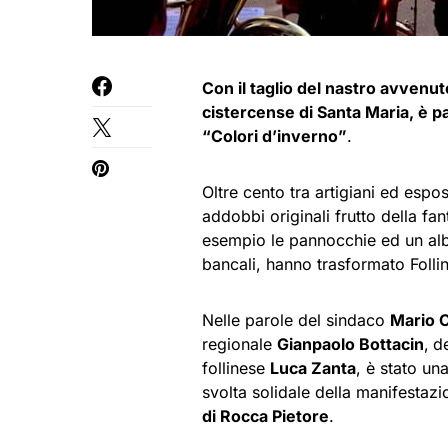
Con il taglio del nastro avvenuto
cistercense di Santa Maria, è pa
“Colori d’inverno”
.
Oltre cento tra artigiani ed espos
addobbi originali frutto della f
esempio le pannocchie ed un albe
bancali, hanno trasformato Follin
Nelle parole del sindaco
Mario C
regionale
Gianpaolo Bottacin
,
d
follinese
Luca Zanta
, è stato un
svolta solidale della manifestazi
di Rocca Pietore
.