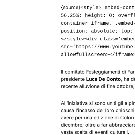
{source}
<style>.embed-cont
56.25%; height: 0; overf
container iframe, .embed
position: absolute; top:
</style><div class=’embe
src=’https://www.youtube
allowfullscreen></iframe
Il comitato Festeggiamenti di Fa
presidente
Luca De Conto
, ha d
recente alluvione di fine ottobre,
All’iniziativa si sono uniti gli alp
causa l’incasso dei loro chioschi
avere per una edizione di Colori
dicembre, oltre a far abbracciare
vasta scelta di eventi culturali.